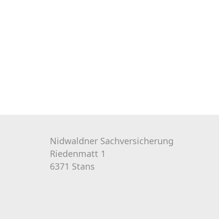
Nidwaldner Sachversicherung
Riedenmatt 1
6371 Stans