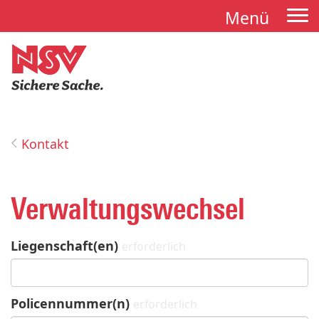
Menü
Tog
nav
Kontakt
Verwaltungswechsel
Liegenschaft(en)
erforderlich
Policennummer(n)
erforderlich